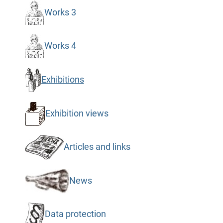
Works 3
Works 4
Exhibitions
Exhibition views
Articles and links
News
Data protection