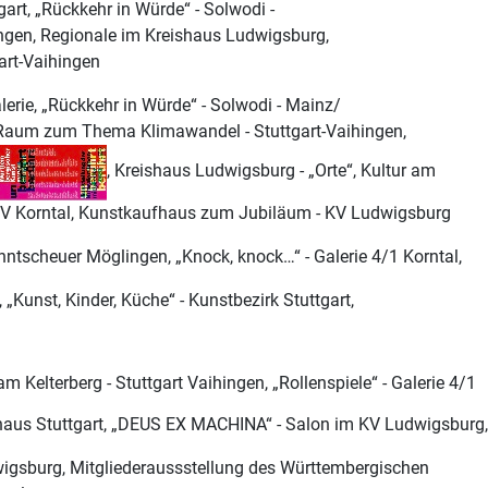
tgart, „Rückkehr in Würde“ - Solwodi -
en, Regionale im Kreishaus Ludwigsburg,
art-Vaihingen
galerie, „Rückkehr in Würde“ - Solwodi - Mainz/
Raum zum Thema Klimawandel - Stuttgart-
Vaihingen,
, Kreishaus Ludwigsburg - „Orte“, Kultur am
KV Korntal, Kunstkaufhaus zum Jubiläum - KV Ludwigsburg
hntscheuer Möglingen, „Knock, knock…“ - Galerie 4/1 Korntal,
„Kunst, Kinder, Küche“ - Kunstbezirk Stuttgart,
 am Kelterberg - Stuttgart Vaihingen, „Rollenspiele“ -
us Stuttgart, „DEUS EX MACHINA“ - Salon im KV Ludwigsburg,
sburg, Mitgliederaussstellung des Württembergischen