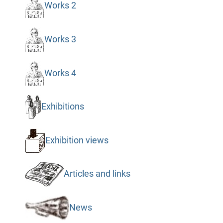
Works 2
Works 3
Works 4
Exhibitions
Exhibition views
Articles and links
News